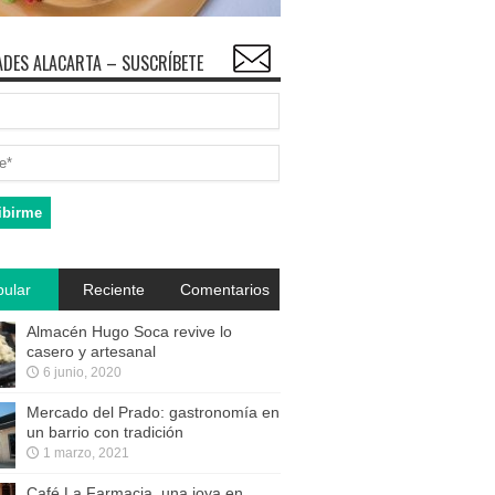
DES ALACARTA – SUSCRÍBETE
ular
Reciente
Comentarios
Almacén Hugo Soca revive lo
casero y artesanal
6 junio, 2020
Mercado del Prado: gastronomía en
un barrio con tradición
1 marzo, 2021
Café La Farmacia, una joya en