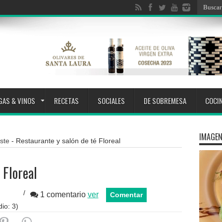
GAS & VINOS
RECETAS
SOCIALES
DE SOBREMESA
COCI
IMAGEN
ste
-
Restaurante y salón de té Floreal
 Floreal
/
1 comentario
ver
Comentar
io:
3
)