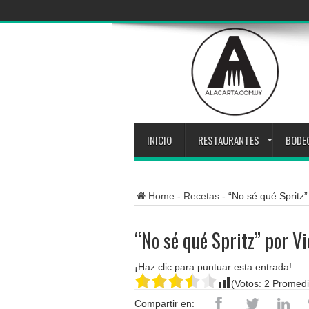
INICIO
RESTAURANTES
BODE
Home
-
Recetas
-
“No sé qué Spritz”
“No sé qué Spritz” por V
¡Haz clic para puntuar esta entrada!
(Votos:
2
Promedi
Compartir en: