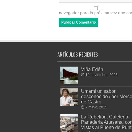
navegador para la próxima vez que co
ARTÍCULOS RECIENTES
Viña Edén
12 noviembre, 2025
Umami un sabor
desconocido / por Merc
de Castro
7 mayo, 2025
La Rebelión: Cafetería-
Panadería Artesanal co
Vistas al Puerto de Punt