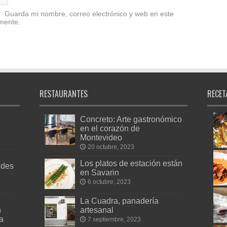
Guarda mi nombre, correo electrónico y web en este
mente.
RESTAURANTES
RECET
Concreto: Arte gastronómico
en el corazón de
Montevideo
20 octubre, 2023
Los platos de estación están
edes
en Savarin
6 octubre, 2023
La Cuadra, panadería
n
artesanal
a
7 septiembre, 2023