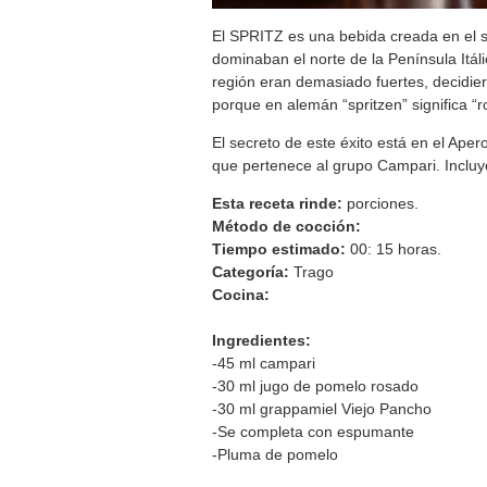
El SPRITZ es una bebida creada en el s
dominaban el norte de la Península Itál
región eran demasiado fuertes, decidiero
porque en alemán “spritzen” significa “ro
El secreto de este éxito está en el Aper
que pertenece al grupo Campari. Incluy
Esta receta rinde:
porciones.
Método de cocción:
Tiempo estimado:
00: 15
horas.
Categoría:
Trago
Cocina:
Ingredientes:
-45 ml campari
-30 ml jugo de pomelo rosado
-30 ml grappamiel Viejo Pancho
-Se completa con espumante
-Pluma de pomelo