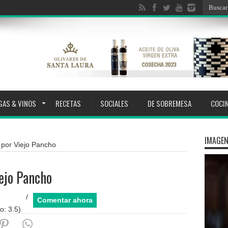
GAS & VINOS
RECETAS
SOCIALES
DE SOBREMESA
COCI
IMAGEN
 por Viejo Pancho
iejo Pancho
/
Comentar ahora
o:
3.5
)