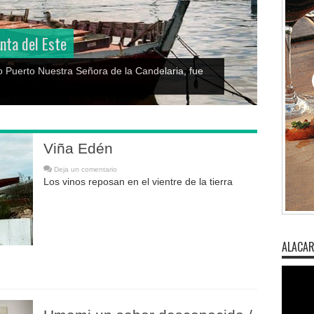
Descubriendo el tesoro oculto de 
Uruguay
delaria, fue
Guía rápida con fotos de hongos comestibl
Viña Edén
Deja un comentario
Los vinos reposan en el vientre de la tierra
ALACAR