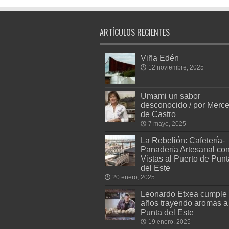
ARTÍCULOS RECIENTES
Viña Edén
12 noviembre, 2025
Umami un sabor
desconocido / por Merc
de Castro
7 mayo, 2025
La Rebelión: Cafetería-
Panadería Artesanal co
Vistas al Puerto de Punt
del Este
20 enero, 2025
Leonardo Etxea cumple
años trayendo aromas a
Punta del Este
19 enero, 2025