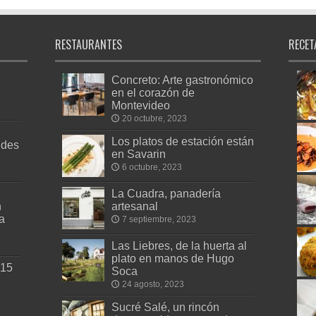
RESTAURANTES
RECET
Concreto: Arte gastronómico
en el corazón de
Montevideo
20 octubre, 2023
Los platos de estación están
edes
en Savarin
6 octubre, 2023
La Cuadra, panadería
n
artesanal
a
7 septiembre, 2023
Las Liebres, de la huerta al
plato en manos de Hugo
 15
Soca
24 agosto, 2023
Sucré Salé, un rincón