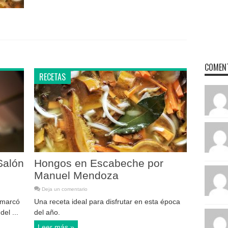
COMENT
RECETAS
Salón
Hongos en Escabeche por
Manuel Mendoza
Deja un comentario
 marcó
Una receta ideal para disfrutar en esta época
el ...
del año.
Leer más »