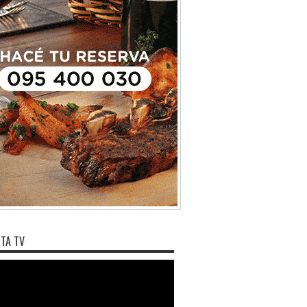
los hongos comestibles en
es en Uruguay ...
TA TV