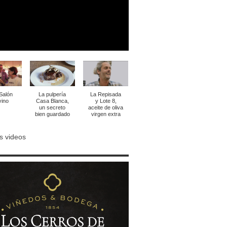
 Salón
La pulpería
La Repisada
vino
Casa Blanca,
y Lote 8,
un secreto
aceite de oliva
bien guardado
virgen extra
s videos