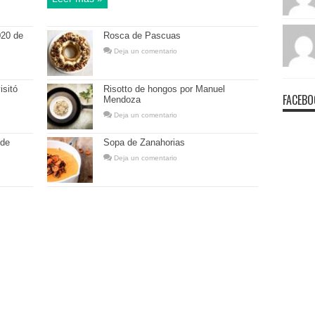
020 de
Rosca de Pascuas
Deja un comentario
isitó
Risotto de hongos por Manuel
FACEBO
Mendoza
Deja un comentario
 de
Sopa de Zanahorias
Deja un comentario