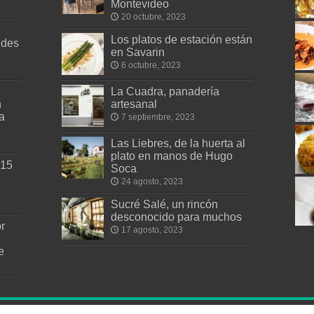
Montevideo
20 octubre, 2023
Los platos de estación están
edes
en Savarin
6 octubre, 2023
La Cuadra, panadería
n
artesanal
a
7 septiembre, 2023
Las Liebres, de la huerta al
plato en manos de Hugo
 15
Soca
24 agosto, 2023
Sucré Salé, un rincón
desconocido para muchos
r
17 agosto, 2023
e