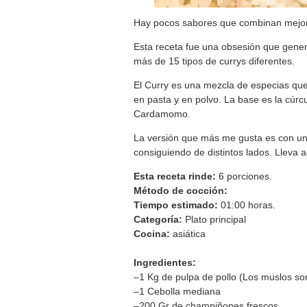
Hay pocos sabores que combinan mejor q
Esta receta fue una obsesión que gener
más de 15 tipos de currys diferentes.
El Curry es una mezcla de especias que 
en pasta y en polvo. La base es la cúrcu
Cardamomo.
La versión que más me gusta es con una
consiguiendo de distintos lados. Llev
Esta receta rinde:
6
porciones.
Método de cocción:
Tiempo estimado:
01:00
horas.
Categoría:
Plato principal
Cocina:
asiática
Ingredientes:
–1 Kg de pulpa de pollo (Los muslos s
–1 Cebolla mediana
–200 Gr de champiñones frescos