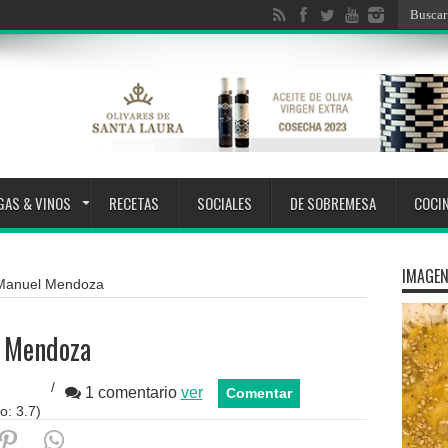
GAS & VINOS
RECETAS
SOCIALES
DE SOBREMESA
COCI
IMAGEN
r Manuel Mendoza
l Mendoza
/
1 comentario
ver
Comentar
o:
3.7
)