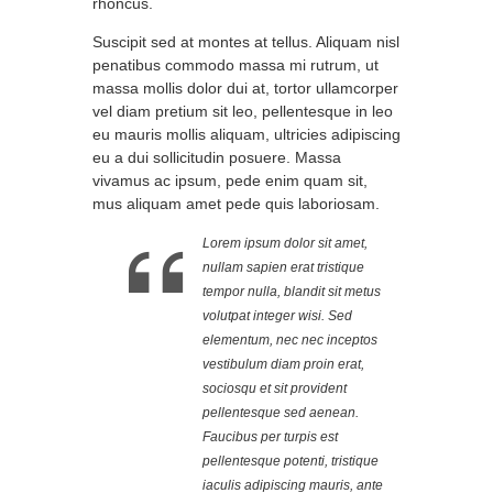
rhoncus.
Suscipit sed at montes at tellus. Aliquam nisl
penatibus commodo massa mi rutrum, ut
massa mollis dolor dui at, tortor ullamcorper
vel diam pretium sit leo, pellentesque in leo
eu mauris mollis aliquam, ultricies adipiscing
eu a dui sollicitudin posuere. Massa
vivamus ac ipsum, pede enim quam sit,
mus aliquam amet pede quis laboriosam.
Lorem ipsum dolor sit amet,
nullam sapien erat tristique
tempor nulla, blandit sit metus
volutpat integer wisi. Sed
elementum, nec nec inceptos
vestibulum diam proin erat,
sociosqu et sit provident
pellentesque sed aenean.
Faucibus per turpis est
pellentesque potenti, tristique
iaculis adipiscing mauris, ante