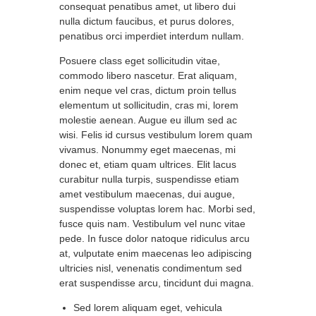
consequat penatibus amet, ut libero dui
nulla dictum faucibus, et purus dolores,
penatibus orci imperdiet interdum nullam.
Posuere class eget sollicitudin vitae,
commodo libero nascetur. Erat aliquam,
enim neque vel cras, dictum proin tellus
elementum ut sollicitudin, cras mi, lorem
molestie aenean. Augue eu illum sed ac
wisi. Felis id cursus vestibulum lorem quam
vivamus. Nonummy eget maecenas, mi
donec et, etiam quam ultrices. Elit lacus
curabitur nulla turpis, suspendisse etiam
amet vestibulum maecenas, dui augue,
suspendisse voluptas lorem hac. Morbi sed,
fusce quis nam. Vestibulum vel nunc vitae
pede. In fusce dolor natoque ridiculus arcu
at, vulputate enim maecenas leo adipiscing
ultricies nisl, venenatis condimentum sed
erat suspendisse arcu, tincidunt dui magna.
Sed lorem aliquam eget, vehicula