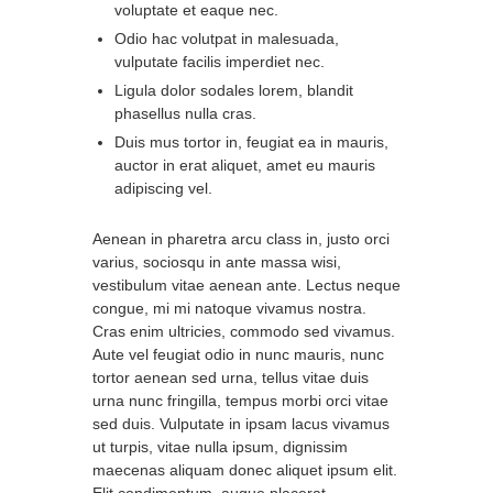
voluptate et eaque nec.
Odio hac volutpat in malesuada,
vulputate facilis imperdiet nec.
Ligula dolor sodales lorem, blandit
phasellus nulla cras.
Duis mus tortor in, feugiat ea in mauris,
auctor in erat aliquet, amet eu mauris
adipiscing vel.
Aenean in pharetra arcu class in, justo orci
varius, sociosqu in ante massa wisi,
vestibulum vitae aenean ante. Lectus neque
congue, mi mi natoque vivamus nostra.
Cras enim ultricies, commodo sed vivamus.
Aute vel feugiat odio in nunc mauris, nunc
tortor aenean sed urna, tellus vitae duis
urna nunc fringilla, tempus morbi orci vitae
sed duis. Vulputate in ipsam lacus vivamus
ut turpis, vitae nulla ipsum, dignissim
maecenas aliquam donec aliquet ipsum elit.