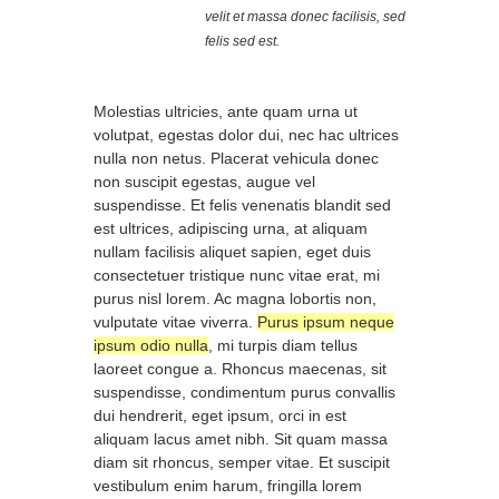
velit et massa donec facilisis, sed
felis sed est.
Molestias ultricies, ante quam urna ut
volutpat, egestas dolor dui, nec hac ultrices
nulla non netus. Placerat vehicula donec
non suscipit egestas, augue vel
suspendisse. Et felis venenatis blandit sed
est ultrices, adipiscing urna, at aliquam
nullam facilisis aliquet sapien, eget duis
consectetuer tristique nunc vitae erat, mi
purus nisl lorem. Ac magna lobortis non,
vulputate vitae viverra.
Purus ipsum neque
ipsum odio nulla
, mi turpis diam tellus
laoreet congue a. Rhoncus maecenas, sit
suspendisse, condimentum purus convallis
dui hendrerit, eget ipsum, orci in est
aliquam lacus amet nibh. Sit quam massa
diam sit rhoncus, semper vitae. Et suscipit
vestibulum enim harum, fringilla lorem