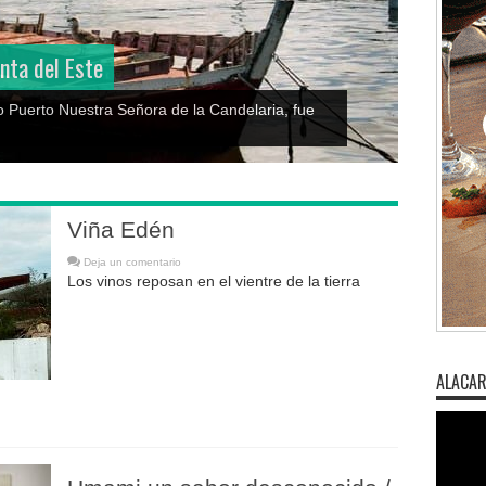
Descubriendo el tesoro oculto de los h
Uruguay
a, fue
Guía rápida con fotos de hongos comestibles en 
Viña Edén
Deja un comentario
Los vinos reposan en el vientre de la tierra
ALACAR