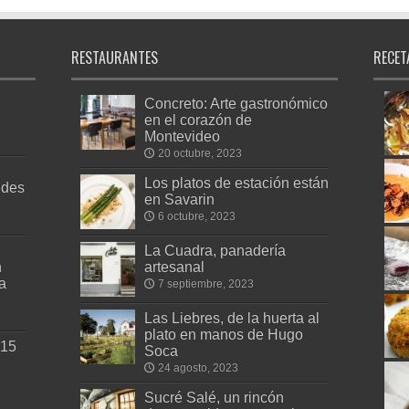
RESTAURANTES
RECET
Concreto: Arte gastronómico
en el corazón de
Montevideo
20 octubre, 2023
Los platos de estación están
edes
en Savarin
6 octubre, 2023
La Cuadra, panadería
n
artesanal
a
7 septiembre, 2023
Las Liebres, de la huerta al
plato en manos de Hugo
 15
Soca
24 agosto, 2023
Sucré Salé, un rincón