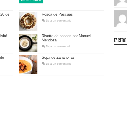
020 de
Rosca de Pascuas
Deja un comentario
isitó
Risotto de hongos por Manuel
FACEBO
Mendoza
Deja un comentario
 de
Sopa de Zanahorias
Deja un comentario