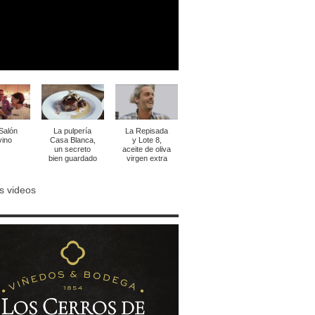
 Salón
La pulpería
La Repisada
vino
Casa Blanca,
y Lote 8,
un secreto
aceite de oliva
bien guardado
virgen extra
s videos