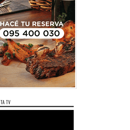
ongos comestibles en
Uruguay ...
TA TV