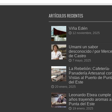
ARTÍCULOS RECIENTES
Viña Edén
12 noviembre, 2025
Umami un sabor
desconocido / por Merc
de Castro
7 mayo, 2025
La Rebelión: Cafetería-
Panadería Artesanal co
Vistas al Puerto de Punt
del Este
20 enero, 2025
Leonardo Etxea cumple
años trayendo aromas a
Punta del Este
19 enero, 2025