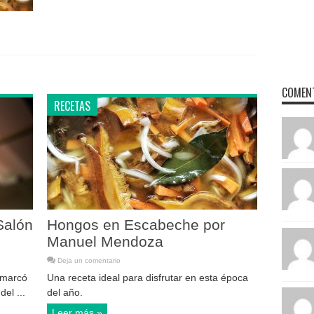
COMENT
RECETAS
Salón
Hongos en Escabeche por
Manuel Mendoza
Deja un comentario
 marcó
Una receta ideal para disfrutar en esta época
el ...
del año.
Leer más »