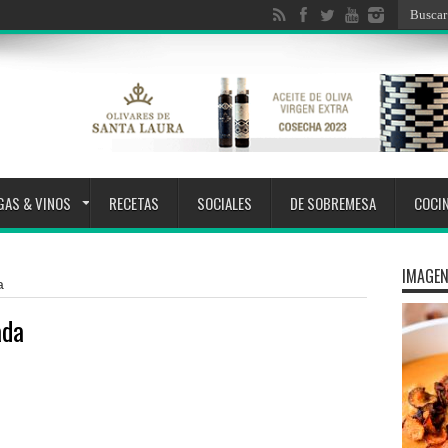
GAS & VINOS
RECETAS
SOCIALES
DE SOBREMESA
COCI
IMAGEN
a
ada