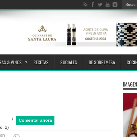
GAS & VINOS
RECETAS
SOCIALES
DE SOBREMESA
COCI
IMAGEN
/
Comentar ahora
o:
2
)