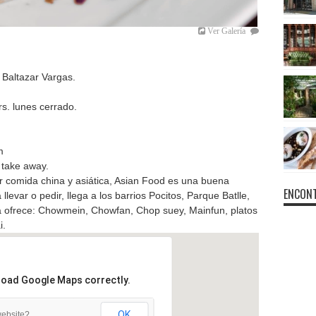
Ver Galería
 Baltazar Vargas.
s. lunes cerrado.
m
& take away.
 comida china y asiática, Asian Food es una buena
ENCONT
llevar o pedir, llega a los barrios Pocitos, Parque Batlle,
a ofrece: Chowmein, Chowfan, Chop suey, Mainfun, platos
i.
 load Google Maps correctly.
OK
website?