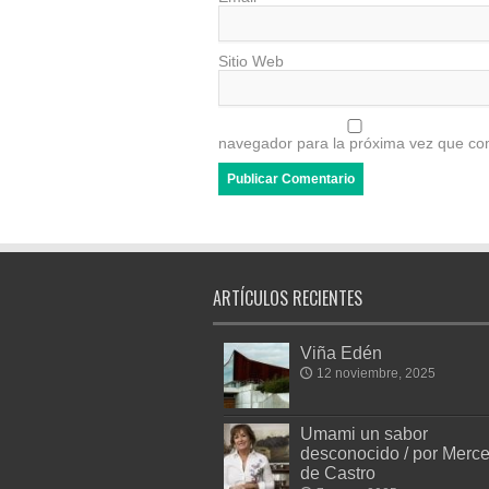
Sitio Web
navegador para la próxima vez que co
ARTÍCULOS RECIENTES
Viña Edén
12 noviembre, 2025
Umami un sabor
desconocido / por Merc
de Castro