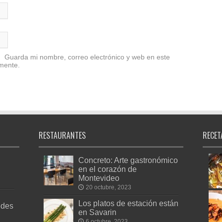
Guarda mi nombre, correo electrónico y web en este
mente.
RESTAURANTES
RECET
Concreto: Arte gastronómico
en el corazón de
Montevideo
20 octubre, 2023
Los platos de estación están
edes
en Savarin
6 octubre, 2023